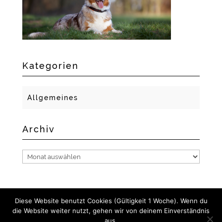
Kategorien
Allgemeines
Archiv
Archiv
Diese Website benutzt Cookies (Gültigkeit 1 Woche). Wenn du
die Website weiter nutzt, gehen wir von deinem Einverständnis
aus.
2018 GERLACH FOTO- UND MEDIENDESIGN I NADINE