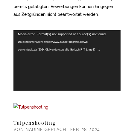
bereits getätigten, Bewerbungen können hingegen
aus Zeitgründen nicht beantwortet werden.
Media error: Format(s) not supported or source(s) not found
Datei herunterladen: https://www.hundefotografie.de/wp-
content/uploads/2024/08/Hundefotografie-Gerlach-R-T-L.mp4?_=1
Tulpenshooting
VON
NADINE GERLACH
|
FEB. 28, 2024
|