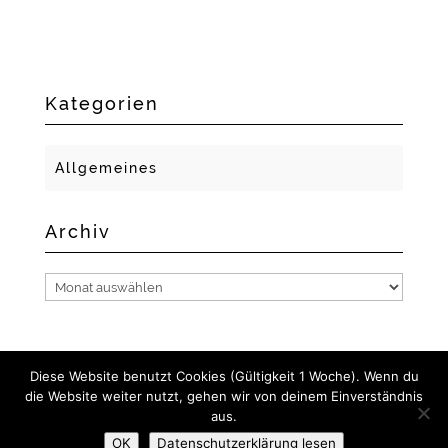
Kategorien
Allgemeines
Archiv
Archiv
Diese Website benutzt Cookies (Gültigkeit 1 Woche). Wenn du
die Website weiter nutzt, gehen wir von deinem Einverständnis
aus.
2018 GERLACH FOTO- UND MEDIENDESIGN I NADINE
OK
Datenschutzerklärung lesen
GERLACH