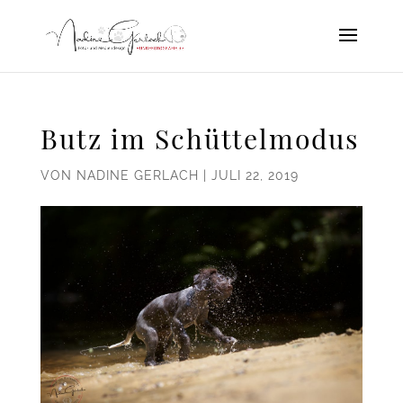
Butz im Schüttelmodus
VON
NADINE GERLACH
|
JULI 22, 2019