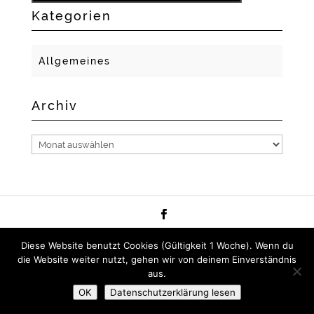
Kategorien
Allgemeines
Archiv
Archiv
2018 GERLACH FOTO- UND MEDIENDESIGN I NADINE
Diese Website benutzt Cookies (Gültigkeit 1 Woche). Wenn du
GERLACH
die Website weiter nutzt, gehen wir von deinem Einverständnis
aus.
OK
Datenschutzerklärung lesen