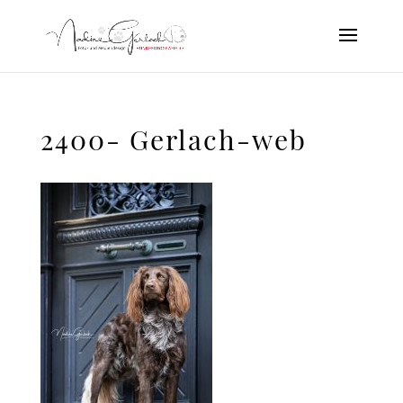
2400- Gerlach-web